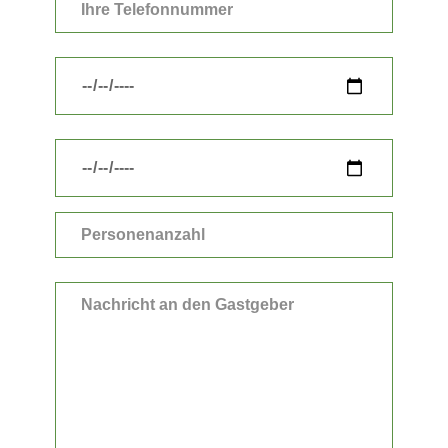
dieses
Feld
leer.