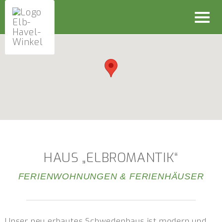
Toggl
navig
HAUS „ELBROMANTIK“
FERIENWOHNUNGEN & FERIENHÄUSER
Unser neu erbautes Schwedenhaus ist modern und