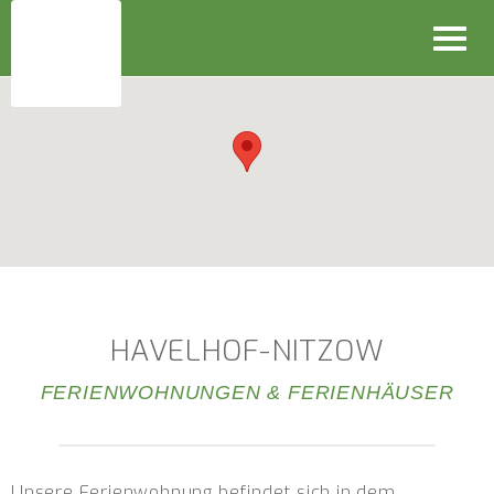
Toggl
navig
HAVELHOF-NITZOW
FERIENWOHNUNGEN & FERIENHÄUSER
Unsere Ferienwohnung befindet sich in dem