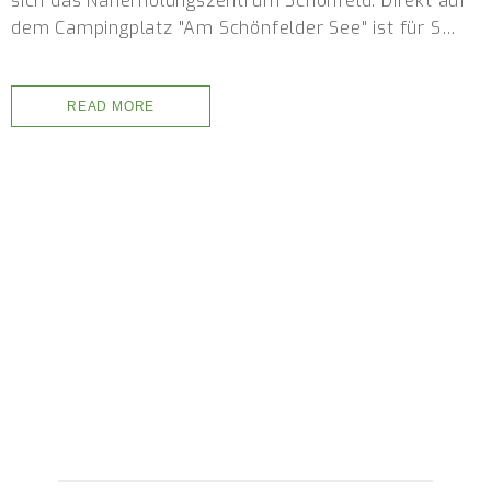
sich das Naherholungszentrum Schönfeld. Direkt auf
dem Campingplatz "Am Schönfelder See" ist für S…
READ MORE